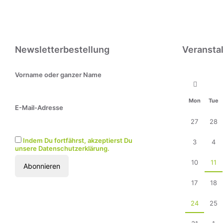
Newsletterbestellung
Veransta
Vorname oder ganzer Name
Previo
Month
Mon
Tue
E-Mail-Adresse
Skip
calendar
27
28
days
Indem Du fortfährst, akzeptierst Du
3
4
unsere Datenschutzerklärung.
10
11
17
18
24
25