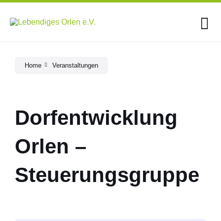
Skip
Skip
Skip
to
to
to
content
main
footer
navigation
Home
Veranstaltungen
Dorfentwicklung
Orlen –
Steuerungsgruppe