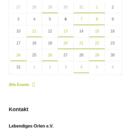
Skip
calendar
27
28
29
30
31
1
2
days
3
4
5
6
7
8
9
10
11
12
13
14
15
16
17
18
19
20
21
22
23
24
25
26
27
28
29
30
31
1
2
3
4
5
6
Back
to
Alle Events
calendar
days
Kontakt
Lebendiges Orlen e.V.