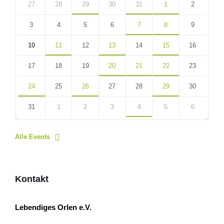
calendar
27
28
29
30
31
1
2
days
3
4
5
6
7
8
9
10
11
12
13
14
15
16
17
18
19
20
21
22
23
24
25
26
27
28
29
30
31
1
2
3
4
5
6
Back
to
Alle Events
calendar
days
Kontakt
Lebendiges Orlen e.V.