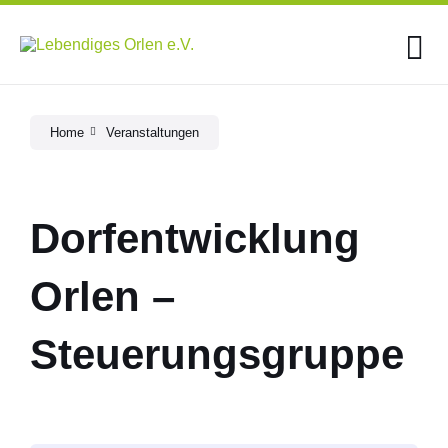
Skip
Skip
Skip
to
to
to
content
main
footer
navigation
Home
Veranstaltungen
Dorfentwicklung
Orlen –
Steuerungsgruppe