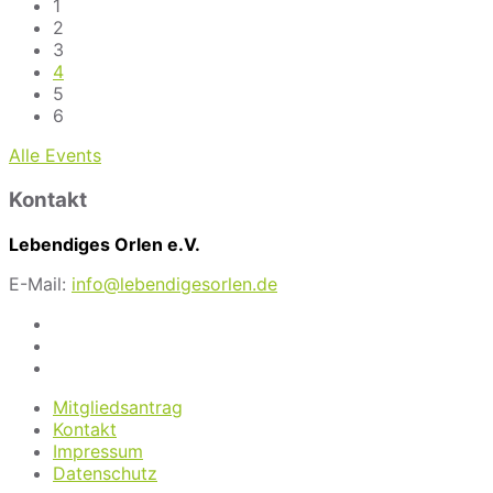
1
2
3
4
5
6
Back
Alle Events
to
Kontakt
calendar
days
Lebendiges Orlen e.V.
E-Mail:
info@lebendigesorlen.de
Mitgliedsantrag
Kontakt
Impressum
Datenschutz