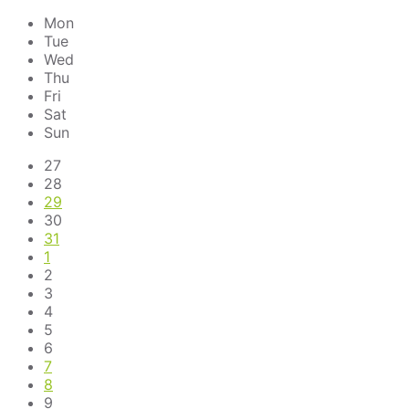
Previous
Next
Month
Month
Mon
Tue
Wed
Thu
Fri
Sat
Sun
Skip
27
calendar
28
days
29
30
31
1
2
3
4
5
6
7
8
9