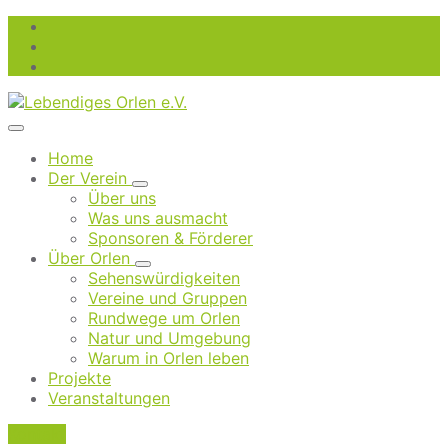
Skip
Skip
Skip
to
to
to
content
main
footer
navigation
Home
Der Verein
Über uns
Was uns ausmacht
Sponsoren & Förderer
Über Orlen
Sehenswürdigkeiten
Vereine und Gruppen
Rundwege um Orlen
Natur und Umgebung
Warum in Orlen leben
Projekte
Veranstaltungen
Kontakt