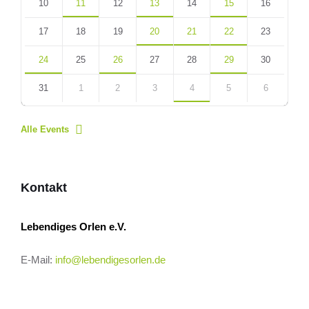
10
11
12
13
14
15
16
17
18
19
20
21
22
23
24
25
26
27
28
29
30
31
1
2
3
4
5
6
Back
to
Alle Events
calendar
days
Kontakt
Lebendiges Orlen e.V.
E-Mail:
info@lebendigesorlen.de