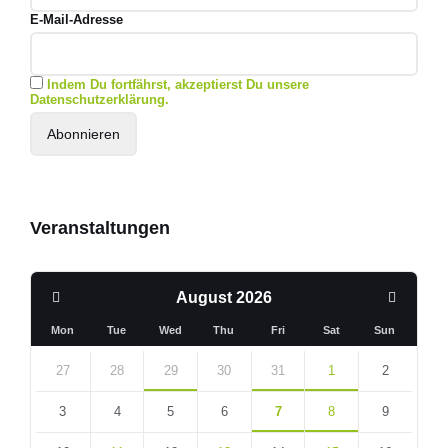
E-Mail-Adresse
Indem Du fortfährst, akzeptierst Du unsere
Datenschutzerklärung.
Veranstaltungen
Previous
Next
August
2026
Month
Month
Mon
Tue
Wed
Thu
Fri
Sat
Sun
Skip
calendar
27
28
29
30
31
1
2
days
3
4
5
6
7
8
9