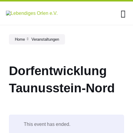
Skip
Skip
Skip
to
to
to
content
main
footer
navigation
Home
Veranstaltungen
Dorfentwicklung
Taunusstein-Nord
This event has ended.