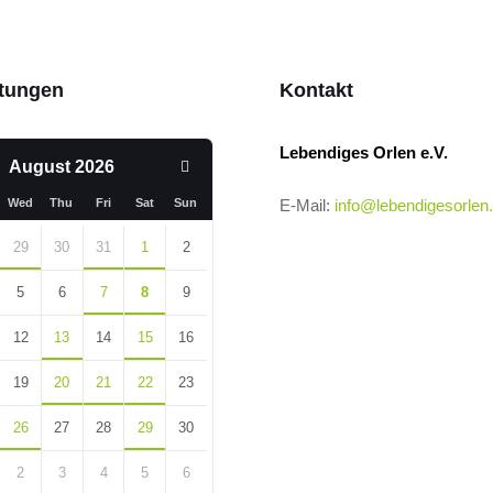
ltungen
Kontakt
Lebendiges Orlen e.V.
us
Next
August
2026
Month
Wed
Thu
Fri
Sat
Sun
E-Mail:
info@lebendigesorlen
29
30
31
1
2
5
6
7
8
9
12
13
14
15
16
19
20
21
22
23
26
27
28
29
30
2
3
4
5
6