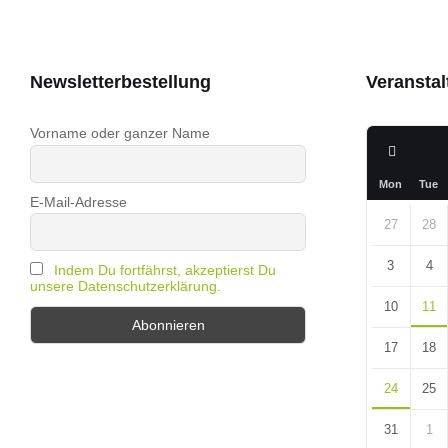
Newsletterbestellung
Veransta
Vorname oder ganzer Name
Previo
Month
Mon
Tue
E-Mail-Adresse
Skip
calendar
27
28
days
3
4
Indem Du fortfährst, akzeptierst Du
unsere Datenschutzerklärung.
10
11
17
18
24
25
31
1